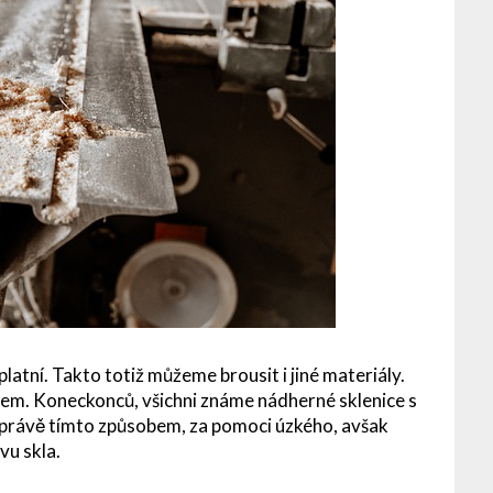
platní. Takto totiž můžeme brousit i jiné materiály.
lem. Koneckonců, všichni známe nádherné sklenice s
právě tímto způsobem, za pomoci úzkého, avšak
vu skla.