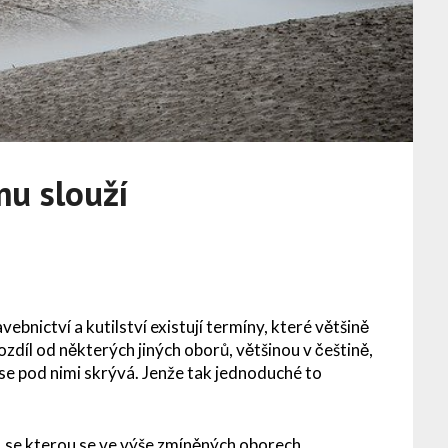
mu slouží
ebnictví a kutilství existují termíny, které většině
rozdíl od některých jiných oborů, většinou v češtině,
se pod nimi skrývá. Jenže tak jednoduché to
c, se kterou se ve výše zmíněných oborech