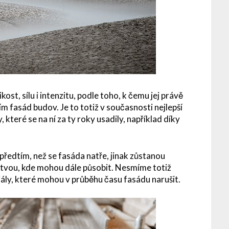
t, sílu i intenzitu, podle toho, k čemu jej právě
ím fasád budov. Je to totiž v současnosti nejlepší
, které se na ní za ty roky usadily, například díky
předtím, než se fasáda natře, jinak zůstanou
stvou, kde mohou dále působit. Nesmíme totiž
iály, které mohou v průběhu času fasádu narušit.