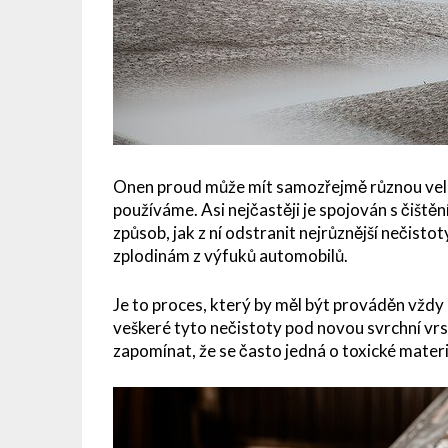
Onen proud může mít samozřejmě různou velikos
používáme. Asi nejčastěji je spojován s čištěn
způsob, jak z ní odstranit nejrůznější nečistoty
zplodinám z výfuků automobilů.
Je to proces, který by měl být prováděn vždy 
veškeré tyto nečistoty pod novou svrchní vr
zapomínat, že se často jedná o toxické mater