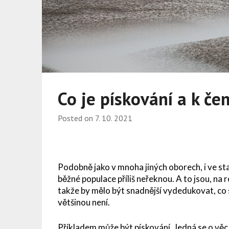
Co je pískování a k če
Posted on
7. 10. 2021
Podobně jako v mnoha jiných oborech, i ve stav
běžné populace příliš neřeknou. A to jsou, na 
takže by mělo být snadnější vydedukovat, co 
většinou není.
Příkladem může být
pískování
. Jedná se o vě