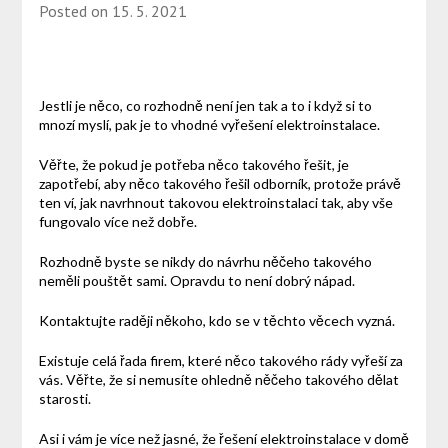
Posted on
15. 5. 2021
Jestli je něco, co rozhodně není jen tak a to i když si to
mnozí myslí, pak je to vhodné vyřešení elektroinstalace.
Věřte, že pokud je potřeba něco takového řešit, je
zapotřebí, aby něco takového řešil odborník, protože právě
ten ví, jak navrhnout takovou elektroinstalaci tak, aby vše
fungovalo více než dobře.
Rozhodně byste se nikdy do návrhu něčeho takového
neměli pouštět sami. Opravdu to není dobrý nápad.
Kontaktujte raději někoho, kdo se v těchto věcech vyzná.
Existuje celá řada firem, které něco takového rády vyřeší za
vás. Věřte, že si nemusíte ohledně něčeho takového dělat
starosti.
Asi i vám je více než jasné, že řešení elektroinstalace v domě