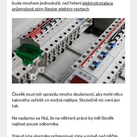
bude mnohem jednodušší, než řešení
elektroinstalace
průmyslové zóny Revize-elektro-revtech
.
Člověk musí mít opravdu mnoho zkušeností, aby mohl něco
takového vyřešit co možná nejlépe. Skutečně nic není jen
tak.
Ne nadarmo se říká, že na některé práce by měl člověk
najímat pouze odborníka.
Pokud jste vlastníky průmyslové zóny a právě nad něčím