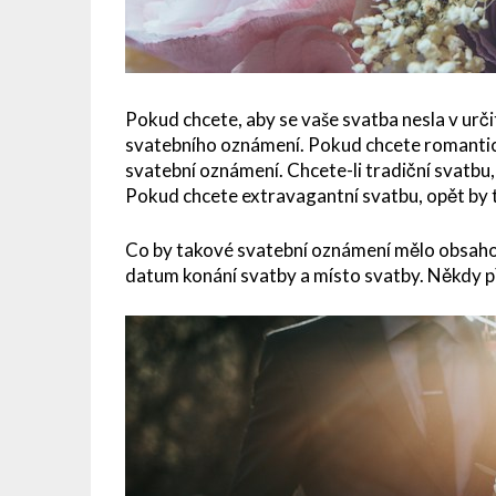
Pokud chcete, aby se vaše svatba nesla v určit
svatebního oznámení. Pokud chcete romantick
svatební oznámení. Chcete-li tradiční svatbu,
Pokud chcete extravagantní svatbu, opět by 
Co by takové svatební oznámení mělo obsah
datum konání svatby a místo svatby. Někdy při