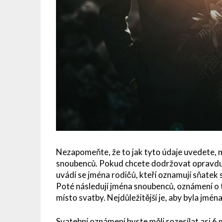
Nezapomeňte, že to jak tyto údaje uvedete, m
snoubenců. Pokud chcete dodržovat opravdu vš
uvádí se jména rodičů, kteří oznamují sňatek 
Poté následují jména snoubenců, oznámení o 
místo svatby. Nejdůležitější je, aby byla jmé
Svatební oznámení byste měli rozesílat asi 6 