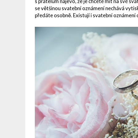
s přátelům najevo, že je chcete mít na své sva
se většinou svatební oznámení nechává vytisk
předáte osobně. Existují i svatební oznámení on