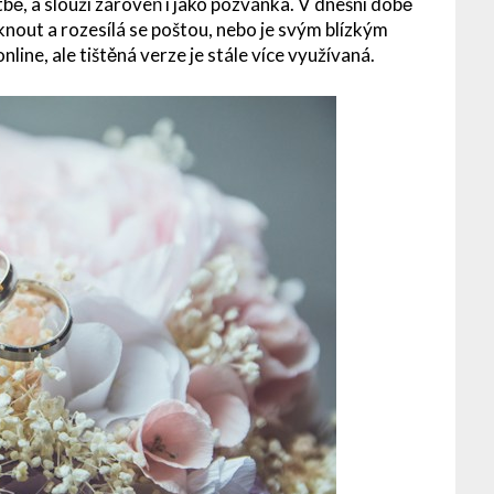
tbě, a slouží zároveň i jako pozvánka. V dnešní době
nout a rozesílá se poštou, nebo je svým blízkým
line, ale tištěná verze je stále více využívaná.