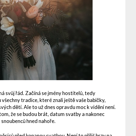
á svůj řád. Začíná se jmény hostitelů, tedy
echny tradice, které znali ještě vaše babičky,
svých dětí. Ale to už dnes opravdu moc k vidění není.
tom, že se budou brát, datum svatby a nakonec
na snoubenců hned nahoře.
měsíců před konanou svatbou. Není to příliš brzy na