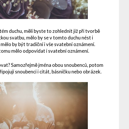
ém duchu, měli byste to zohlednit již při tvorbě
ou svatbu, mělo by se v tomto duchu nést i
 mělo by být tradiční i vše svatební oznámení.
tomu mělo odpovídat i svatební oznámení.
ovat? Samozřejmě jména obou snoubenců, potom
pojují snoubenci i citát, básničku nebo obrázek.