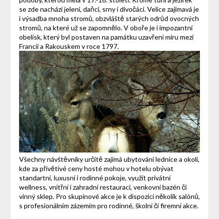
se zde nachází jeleni, daňci, srny i divočáci. Velice zajímavá je
i výsadba mnoha stromů, obzvláště starých odrůd ovocných
stromů, na které už se zapomnělo. V oboře je i impozantní
obelisk, který byl postaven na památku uzavření míru mezi
Francií a Rakouskem v roce 1797.
Všechny návštěvníky určitě zajímá
ubytování lednice a okolí
,
kde za přívětivé ceny hosté mohou v hotelu obývat
standartní, luxusní i rodinné pokoje, využít privátní
wellness, vnitřní i zahradní restauraci, venkovní bazén či
vinný sklep. Pro skupinové akce je k dispozici několik salónů,
s profesionálním zázemím pro rodinné, školní či firemní akce.