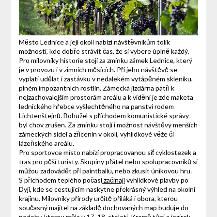
Město Lednice a její okolí nabízí návštěvníkům tolik
možností, kde dobře strávit čas, že si vybere úplně každý.
Pro milovníky historie stojí za zmínku zámek Lednice, který
je v provozu i v zimních měsících. Při jeho návštěvě se
vyplatí udělat i zastávku v nedalekém vytápěném skleníku,
plném impozantních rostlin. Zámecká jízdárna patří k
nejzachovalejším prostorám areálu a k vidění je zde maketa
lednického hřebce vyšlechtěného na panství rodem
Lichtenštejnů. Bohužel s příchodem komunistické správy
byl chov zrušen. Za zmínku stojí i možnost návštěvy menších
zámeckých sídel a zřícenin v okolí, vyhlídkové věže či
lázeňského areálu.
Pro sportovce místo nabízí propracovanou síť cyklostezek a
tras pro pěší turisty. Skupiny přátel nebo spolupracovníků si
můžou zadovádět při paintballu, nebo zkusit únikovou hru.
S příchodem teplého počasí
začínají
vyhlídkové plavby po
Dyji, kde se cestujícím naskytne překrásný výhled na okolní
krajinu. Milovníky přírody určitě přiláká i obora, kterou
současný majitel na základě dochovaných map buduje do
podoby, kterou měla v 17.-18. století. Kromě tůní a jezírek