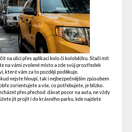
a ulici přes aplikaci kolo či koloběžku. Stačí mít
dete na vámi zvolené místo a zde svůj prostředek
í, které vám za to později poděkuje.
ud nejste hloupí, tak i nejbezpečnějším způsobem
obře zorientujete a vše, co potřebujete, je blízko.
cházet přes přechod dávat pozor na auta, ne vždy
ůžete jít projít i do krásného parku, kde najdete