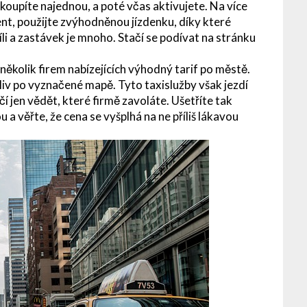
koupíte najednou, a poté včas aktivujete. Na více
ent, použijte zvýhodněnou jízdenku, díky které
íli a zastávek je mnoho. Stačí se podívat na stránku
ěkolik firem nabízejících výhodný tarif po městě.
iv po vyznačené mapě. Tyto taxislužby však jezdí
í jen vědět, které firmě zavoláte. Ušetříte tak
u a věřte, že cena se vyšplhá na ne příliš lákavou