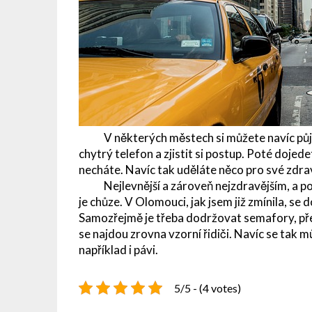
V některých městech si můžete navíc půjčit n
chytrý telefon a zjistit si postup. Poté doje
necháte. Navíc tak uděláte něco pro své zdrav
Nejlevnější a zároveň nejzdravějším, a pok
je chůze. V Olomouci, jak jsem již zmínila, se d
Samozřejmě je třeba dodržovat semafory, pře
se najdou zrovna vzorní řidiči. Navíc se tak m
například i pávi.
5/5 - (4 votes)