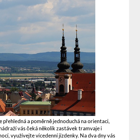
řehledná a poměrně jednoduchá na orientaci,
nádraží vás čeká několik zastávek tramvaje i
ocí, využívejte vícedenní jízdenky. Na dva dny vás