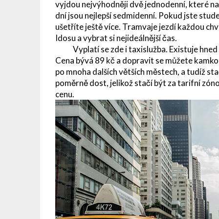
vyjdou nejvýhodněji dvě jednodenní, které na
dní jsou nejlepší sedmidenní. Pokud jste stud
ušetříte ještě více. Tramvaje jezdí každou chv
Idosu a vybrat si nejideálnější čas.
Vyplatí se zde i taxislužba. Existuje hned n
Cena bývá 89 kč a dopravit se můžete kamkol
po mnoha dalších větších městech, a tudíž stač
poměrně dost, jelikož stačí být za tarifní zóno
cenu.