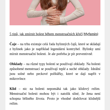
Myfemini
:
5 tipů, jak zmírnit bolest během menstruačních křečí
Čaje
– na trhu existuje celá řada bylinných čajů, které se skládají
z bylinek jako je například legendární kontryhel. Bylinky umí
mírnit menstruační bolesti. Je ale potřeba je pít preventivně.
Obklady
– na různé typy bolestí se používají obklady. Na bolesti
způsobené menstruací se používají teplé a suché obklady. Ideální
jsou solné nebo peckové polštářky, které se dají napřít v
mikrovlnce.
Klid
– nic na bolesti nepomáhá tak jako klidový režim.
Menstruační bolesti mohou být i natolik silné, že žena není
schopna běžného života. Proto je vhodné dodržovat klidnější
režim.