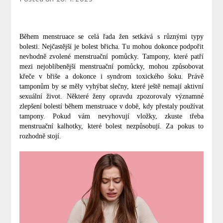
Během menstruace se celá řada žen setkává s různými typy
bolesti. Nejčastější je bolest břicha. Tu mohou dokonce podpořit
nevhodně zvolené menstruační pomůcky. Tampony, které patří
mezi nejoblíbenější menstruační pomůcky, mohou způsobovat
křeče v břiše a dokonce i syndrom toxického šoku. Právě
tamponům by se měly vyhýbat slečny, které ještě nemají aktivní
sexuální život. Některé ženy opravdu zpozorovaly významné
zlepšení bolestí během menstruace v době, kdy přestaly používat
tampony. Pokud vám nevyhovují vložky, zkuste třeba
menstruační kalhotky, které bolest nezpůsobují. Za pokus to
rozhodně stojí.