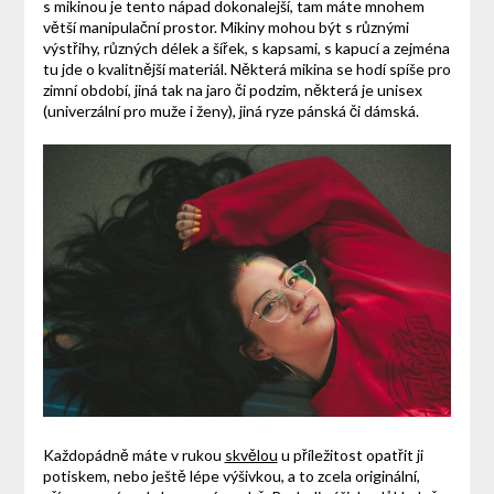
s mikinou je tento nápad dokonalejší, tam máte mnohem
větší manipulační prostor. Mikiny mohou být s různými
výstřihy, různých délek a šířek, s kapsami, s kapucí a zejména
tu jde o kvalitnější materiál. Některá mikina se hodí spíše pro
zimní období, jiná tak na jaro či podzim, některá je unisex
(univerzální pro muže i ženy), jiná ryze pánská či dámská.
Každopádně máte v rukou
skvělou
u příležitost opatřit ji
potiskem, nebo ještě lépe výšivkou, a to zcela originální,