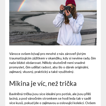
Vánoce ovšem bývají pro mnohé z nás zároveň jistým
traumatizujícím zážitkem v okamžiku, kdy si nevíme rady, čím
naše blízké obdarovat. Někdy skutečně není snadné
promyslet, čím udělat radost, aby šlo o dárek originální,
zajímavý, vkusný, praktický a také využitelný.
Mikina je víc, než trička
Bavlněná trička jsou sice ideální pro potisk, ale jsou příliš
laciná, a pod vánočním stromkem se hodí leda tak v sadě
více kusů, pokud jde o zajímavou a oslovující kolekci. Ovšem