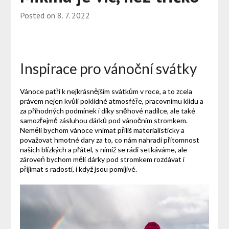
Posted on
8. 7. 2022
Inspirace pro vánoční svátky
Vánoce patří k nejkrásnějším svátkům v roce, a to zcela
právem nejen kvůli poklidné atmosféře, pracovnímu klidu a
za příhodných podmínek i díky sněhové nadílce, ale také
samozřejmě zásluhou dárků pod vánočním stromkem.
Neměli bychom vánoce vnímat příliš materialisticky a
považovat hmotné dary za to, co nám nahradí přítomnost
našich blízkých a přátel, s nimiž se rádi setkáváme, ale
zároveň bychom měli dárky pod stromkem rozdávat i
přijímat s radostí, i když jsou pomíjivé.