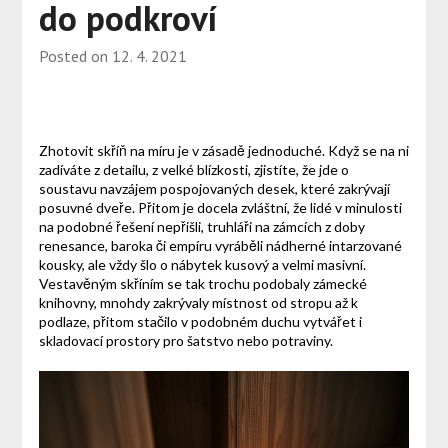
do podkroví
Posted on
12. 4. 2021
Zhotovit skříň na míru je v zásadě jednoduché. Když se na ni
zadíváte z detailu, z velké blízkosti, zjistíte, že jde o
soustavu navzájem pospojovaných desek, které zakrývají
posuvné dveře. Přitom je docela zvláštní, že lidé v minulosti
na podobné řešení nepřišli, truhláři na zámcích z doby
renesance, baroka či empíru vyráběli nádherné intarzované
kousky, ale vždy šlo o nábytek kusový a velmi masivní.
Vestavěným skříním se tak trochu podobaly zámecké
knihovny, mnohdy zakrývaly místnost od stropu až k
podlaze, přitom stačilo v podobném duchu vytvářet i
skladovací prostory pro šatstvo nebo potraviny.