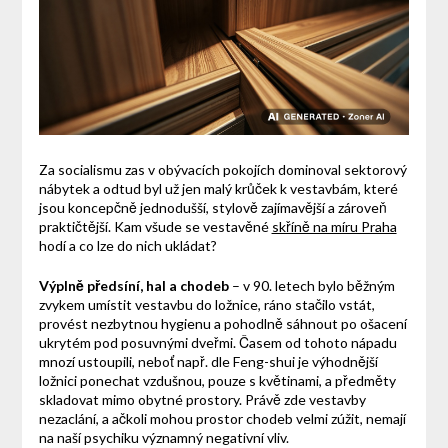
Za socialismu zas v obývacích pokojích dominoval sektorový
nábytek a odtud byl už jen malý krůček k vestavbám, které
jsou koncepčně jednodušší, stylově zajímavější a zároveň
praktičtější. Kam všude se vestavěné
skříně na míru Praha
hodí a co lze do nich ukládat?
Výplně předsíní, hal a chodeb
– v 90. letech bylo běžným
zvykem umístit vestavbu do ložnice, ráno stačilo vstát,
provést nezbytnou hygienu a pohodlně sáhnout po ošacení
ukrytém pod posuvnými dveřmi. Časem od tohoto nápadu
mnozí ustoupili, neboť např. dle Feng-shui je výhodnější
ložnici ponechat vzdušnou, pouze s květinami, a předměty
skladovat mimo obytné prostory. Právě zde vestavby
nezaclání, a ačkoli mohou prostor chodeb velmi zúžit, nemají
na naší psychiku významný negativní vliv.